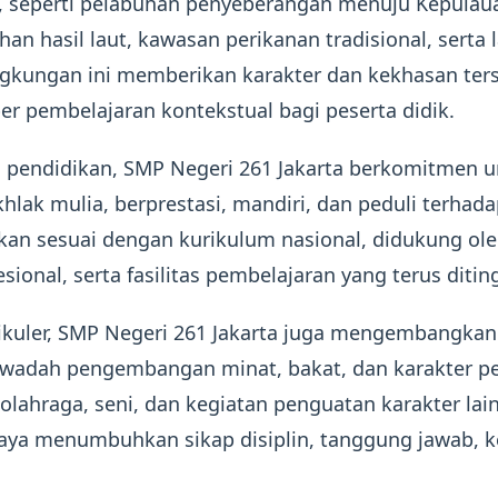
ik, seperti pelabuhan penyeberangan menuju Kepulau
an hasil laut, kawasan perikanan tradisional, serta 
ngkungan ini memberikan karakter dan kekhasan ters
r pembelajaran kontekstual bagi peserta didik.
 pendidikan, SMP Negeri 261 Jakarta berkomitmen
khlak mulia, berprestasi, mandiri, dan peduli terhad
kan sesuai dengan kurikulum nasional, didukung ole
ional, serta fasilitas pembelajaran yang terus ditin
rikuler, SMP Negeri 261 Jakarta juga mengembangkan
 wadah pengembangan minat, bakat, dan karakter pes
lahraga, seni, dan kegiatan penguatan karakter lain
aya menumbuhkan sikap disiplin, tanggung jawab, ke