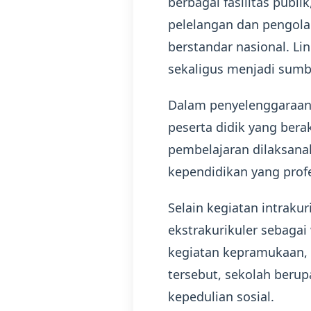
berbagai fasilitas publ
pelelangan dan pengolah
berstandar nasional. Li
sekaligus menjadi sumbe
Dalam penyelenggaraan
peserta didik yang bera
pembelajaran dilaksana
kependidikan yang profes
Selain kegiatan intraku
ekstrakurikuler sebagai
kegiatan kepramukaan, o
tersebut, sekolah berup
kepedulian sosial.