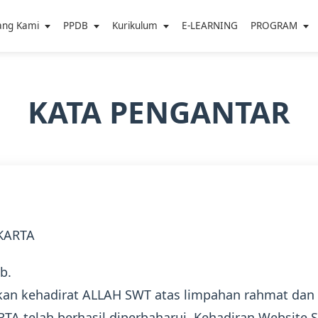
ang Kami
PPDB
Kurikulum
E-LEARNING
PROGRAM
KATA PENGANTAR
AKARTA
Wb.
tkan kehadirat ALLAH SWT atas limpahan rahmat dan
TA telah berhasil diperbaharui, Kehadiran Website