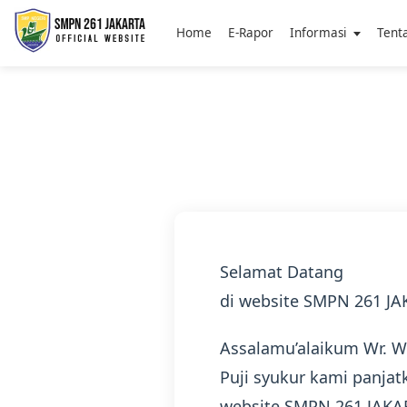
Home
E-Rapor
Informasi
Tent
Selamat Datang
di website SMPN 261 J
Assalamu’alaikum Wr. 
Puji syukur kami panja
website SMPN 261 JAKAR