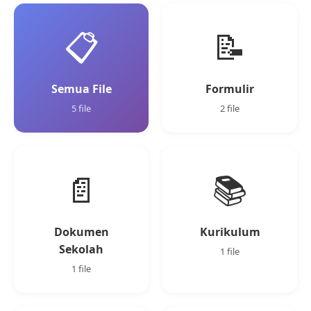
📋
📝
Semua File
Formulir
5 file
2 file
📄
📚
Dokumen
Kurikulum
Sekolah
1 file
1 file