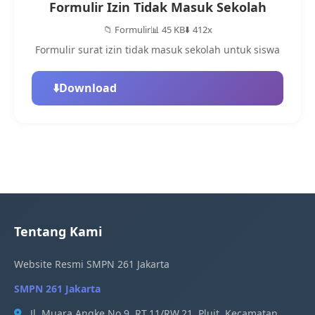
Formulir Izin Tidak Masuk Sekolah
📁 Formulir
📊 45 KB
⬇️ 412x
Formulir surat izin tidak masuk sekolah untuk siswa
⬇️
Download
Tentang Kami
Website Resmi SMPN 261 Jakarta
SMPN 261 Jakarta
Jl. Muara Angke No.9, RT.11/RW.21, Pluit, Kecamatan