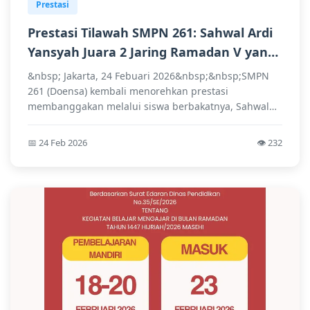
Prestasi
Prestasi Tilawah SMPN 261: Sahwal Ardi
Yansyah Juara 2 Jaring Ramadan V yang
diselenggarakan oleh Gerakan Pramuka
&nbsp; Jakarta, 24 Febuari 2026&nbsp;&nbsp;SMPN
Kwartir Ranting Penjaringan.
261 (Doensa) kembali menorehkan prestasi
membanggakan melalui siswa berbakatnya, Sahwal
Ardi Yansyah...
📅 24 Feb 2026
👁️ 232