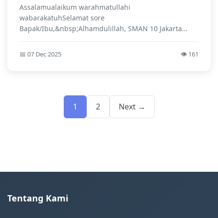
Assalamualaikum warahmatullahi
wabarakatuhSelamat sore
Bapak/Ibu,&nbsp;Alhamdulillah, SMAN 10 Jakarta
telah berhasil meraih predikat Sekolah...
📅 07 Dec 2025
👁️ 161
1
2
Next →
Tentang Kami