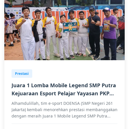
Prestasi
Juara 1 Lomba Mobile Legend SMP Putra
Kejuaraan Esport Pelajar Yayasan PKP
Jakarta Islamic School Se-Jabodetabek
Alhamdulillah, tim e-sport DOENSA (SMP Negeri 261
Jakarta) kembali menorehkan prestasi membanggakan
dengan meraih Juara 1 Mobile Legend SMP Putra...